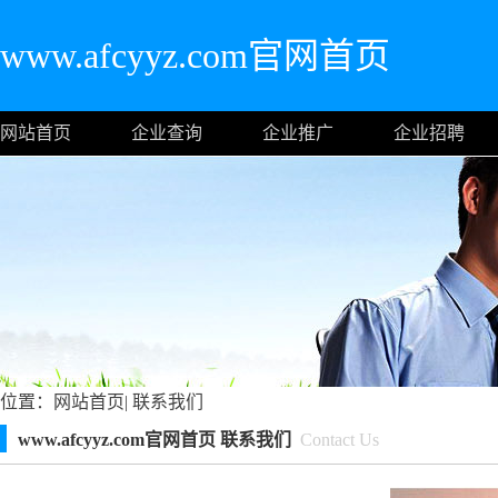
www.afcyyz.com官网首页
网站首页
企业查询
企业推广
企业招聘
位置：
网站首页
|
联系我们
www.afcyyz.com官网首页 联系我们
Contact Us