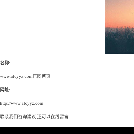
名称:
www.afcyyz.com官网首页
网址:
http://www.afcyyz.com
联系我们咨询建议 还可以
在线留言